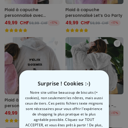
Plaid à capuche
Plaid à capuche
personnalisé avec
personnalisé Let’s Go Party
monogramme
49,99 CHF
49,99 CHF
59,99 CHF
-17%
59,99 CHF
-17%
Surprise ! Cookies :-)
Notre site utilise beaucoup de biscuits (=
cookies), non seulement les nôtres, mais aussi
Plaid à capuche
Plaid à capuche
ceux de tiers. Ces petits fichiers texte mignons
personnalisé avec Slogan
personnalisé 2 amies -
sont nécessaires pour vous offrir l'expérience
Illustration
49,99 CHF
49,99 CHF
59,99 CHF
-17%
59,99 CHF
-17%
de shopping la plus pratique et la plus
agréable possible. Cliquez sur TOUT
ACCEPTER, et vous êtes prêt à partir ! De plus,