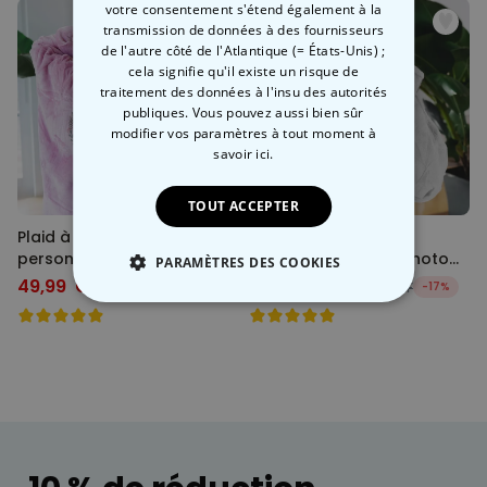
votre consentement s'étend également à la
transmission de données à des fournisseurs
de l'autre côté de l'Atlantique (= États-Unis) ;
cela signifie qu'il existe un risque de
traitement des données à l'insu des autorités
publiques. Vous pouvez aussi bien sûr
modifier vos paramètres à tout moment
à
savoir ici.
TOUT ACCEPTER
Plaid à capuche
Plaid à capuche
personnalisé avec
personnalisé avec photo
PARAMÈTRES DES COOKIES
Monogramme de Noël
Cartoon
49,99 CHF
49,99 CHF
59,99 CHF
-17%
59,99 CHF
-17%
STRICTEMENT NÉCESSAIRE
PERFORMANCE
COMMERCIALISATION
NON CLASSÉ