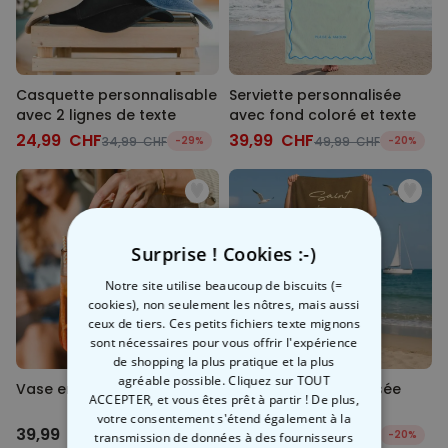
Casquette personnalisable
Serviette personnalisée
avec 2 lignes de texte
avec fond coloré et texte
24,99 CHF
39,99 CHF
34,99 CHF
-29%
49,99 CHF
-20%
Surprise ! Cookies :-)
Notre site utilise beaucoup de biscuits (=
cookies), non seulement les nôtres, mais aussi
ceux de tiers. Ces petits fichiers texte mignons
sont nécessaires pour vous offrir l'expérience
de shopping la plus pratique et la plus
agréable possible. Cliquez sur TOUT
Vase en verre Sac à main
Serviette personnalisée
ACCEPTER, et vous êtes prêt à partir ! De plus,
Aperol avec visage
votre consentement s'étend également à la
39,99 CHF
39,99 CHF
-11%
49,99 CHF
-20%
transmission de données à des fournisseurs