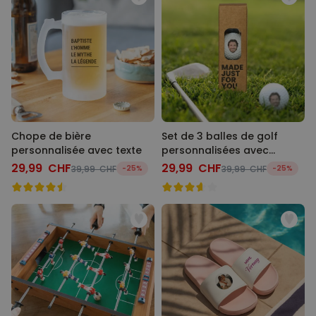
Chope de bière
Set de 3 balles de golf
personnalisée avec texte
personnalisées avec
visage
29,99 CHF
29,99 CHF
39,99 CHF
-25%
39,99 CHF
-25%