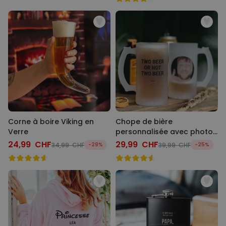
Corne à boire Viking en
Chope de bière
Verre
personnalisée avec photo
et texte
24,99 CHF
29,99 CHF
34,99 CHF
-29%
39,99 CHF
-25%