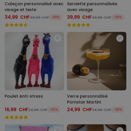
Caleçon personnalisé avec
Serviette personnalisée
visage et texte
avec visage
34,99 CHF
39,99 CHF
49,99 CHF
-30%
49,99 CHF
-20%
Poulet Anti-stress
Verre personnalisé
Pornstar Martini
16,99 CHF
24,99 CHF
24,99 CHF
-32%
34,99 CHF
-29%