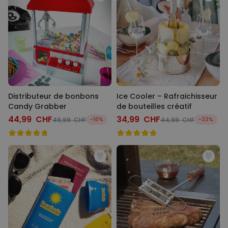
Distributeur de bonbons
Ice Cooler – Rafraichisseur
Candy Grabber
de bouteilles créatif
44,99 CHF
34,99 CHF
49,99 CHF
-10%
44,99 CHF
-22%