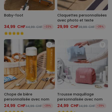
Baby-foot
Claquettes personnalisées
avec photo et texte
34,99 CHF
29,99 CHF
44,99 CHF
-22%
39,99 CHF
-25%
Chope de bière
Trousse maquillage
personnalisée avec nom
personnalisée avec nom
24,99 CHF
24,99 CHF
34,99 CHF
-29%
34,99 CHF
-29%