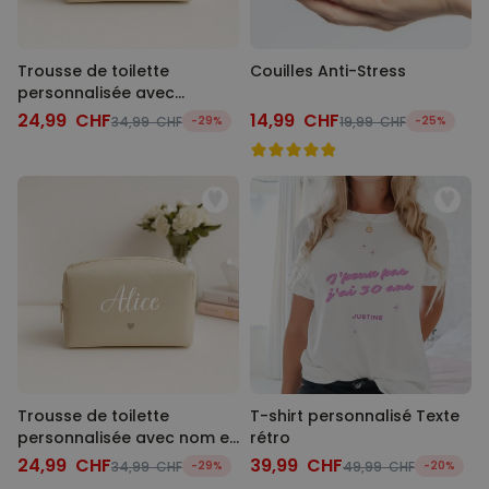
Trousse de toilette
Couilles Anti-Stress
personnalisée avec
monogramme
24,99 CHF
14,99 CHF
34,99 CHF
-29%
19,99 CHF
-25%
Trousse de toilette
T-shirt personnalisé Texte
personnalisée avec nom et
rétro
picto
24,99 CHF
39,99 CHF
34,99 CHF
-29%
49,99 CHF
-20%