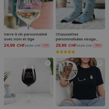
Verre à vin personnalisé
Chaussettes
avec nom et âge
personnalisées visage
motifs amour
24,99 CHF
29,99 CHF
29,99 CHF
-17%
39,99 CHF
-25%