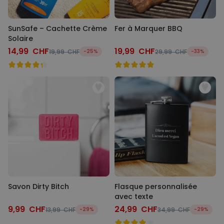
SunSafe – Cachette Crème
Fer à Marquer BBQ
Solaire
14,99 CHF
19,99 CHF
19,99 CHF
-25%
29,99 CHF
-33%
Savon Dirty Bitch
Flasque personnalisée
avec texte
9,99 CHF
24,99 CHF
13,99 CHF
-29%
34,99 CHF
-29%