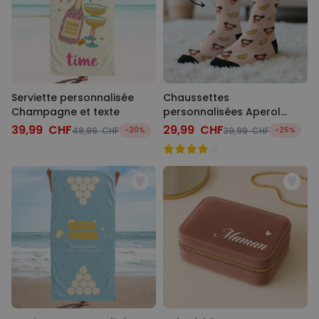
Serviette personnalisée
Chaussettes
Champagne et texte
personnalisées Aperol
avec visage
39,99 CHF
29,99 CHF
49,99 CHF
-20%
39,99 CHF
-25%