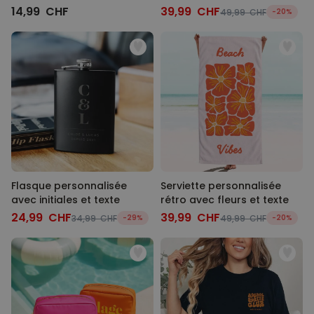
personnalisés avec
14,99 CHF
39,99 CHF
49,99 CHF
-20%
monogramme
Flasque personnalisée
Serviette personnalisée
avec initiales et texte
rétro avec fleurs et texte
24,99 CHF
39,99 CHF
34,99 CHF
-29%
49,99 CHF
-20%