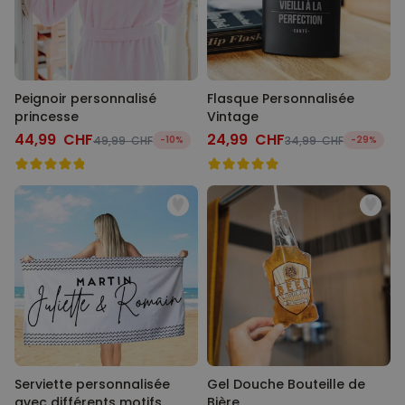
Peignoir personnalisé
Flasque Personnalisée
princesse
Vintage
44,99 CHF
24,99 CHF
49,99 CHF
-10%
34,99 CHF
-29%
Serviette personnalisée
Gel Douche Bouteille de
avec différents motifs
Bière