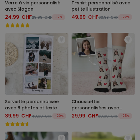
Verre à vin personnalisé
T-shirt personnalisé avec
avec Slogan
petite illustration
24,99 CHF
49,99 CHF
29,99 CHF
-17%
63,98 CHF
-22%
Serviette personnalisée
Chaussettes
avec 8 photos et texte
personnalisées avec
visage et oreilles de lapin
39,99 CHF
29,99 CHF
49,99 CHF
-20%
39,99 CHF
-25%