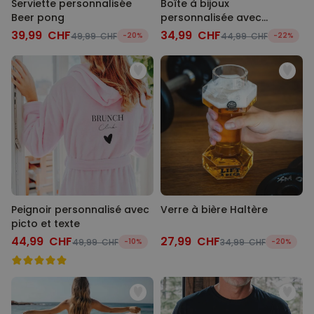
Serviette personnalisée
Boîte à bijoux
Beer pong
personnalisée avec
prénom
39,99 CHF
34,99 CHF
49,99 CHF
-20%
44,99 CHF
-22%
Peignoir personnalisé avec
Verre à bière Haltère
picto et texte
44,99 CHF
27,99 CHF
49,99 CHF
-10%
34,99 CHF
-20%