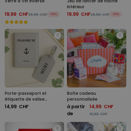
Verre à Vin inversé
Jeu de lancer de hache
intérieur
19,99 CHF
19,99 CHF
29,99 CHF
-33%
29,99 CHF
-33%
Porte-passeport et
Boîte cadeau
étiquette de valise
personnalisée
personnalisés avec
14,99 CHF
à partir
14,99 CHF
symbole et texte
de
19,99 CHF