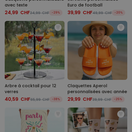
avec texte
Euro de football
24,99 CHF
39,99 CHF
34,99 CHF
-29%
49,99 CHF
-20%
Arbre à cocktail pour 12
Claquettes Aperol
verres
personnalisées avec année
40,59 CHF
29,99 CHF
65,99 CHF
-38%
39,99 CHF
-25%