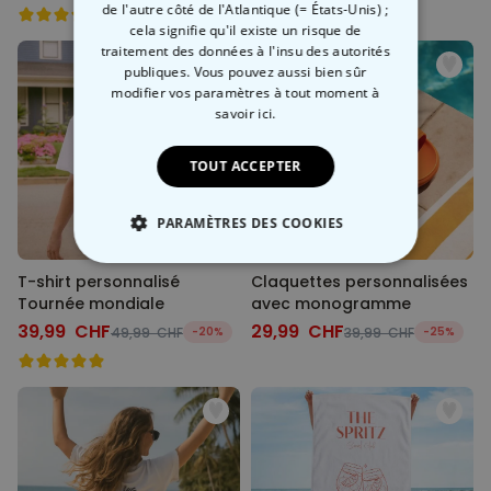
de l'autre côté de l'Atlantique (= États-Unis) ;
cela signifie qu'il existe un risque de
traitement des données à l'insu des autorités
publiques. Vous pouvez aussi bien sûr
modifier vos paramètres à tout moment
à
savoir ici.
TOUT ACCEPTER
PARAMÈTRES DES COOKIES
STRICTEMENT NÉCESSAIRE
T-shirt personnalisé
Claquettes personnalisées
Tournée mondiale
avec monogramme
PERFORMANCE
39,99 CHF
29,99 CHF
49,99 CHF
-20%
39,99 CHF
-25%
COMMERCIALISATION
NON CLASSÉ