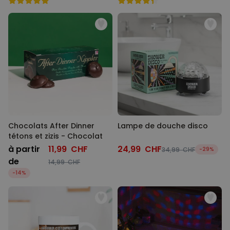
Chocolats After Dinner
Lampe de douche disco
tétons et zizis - Chocolat
à partir
11,99 CHF
24,99 CHF
34,99 CHF
-29%
de
14,99 CHF
-14%