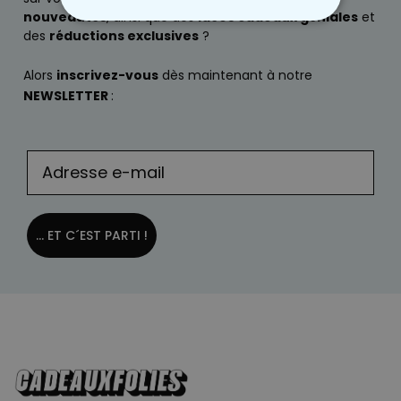
nouveautés
, ainsi que des
idées cadeaux géniales
et
STRICTEMENT NÉCESSAIRE
des
réductions exclusives
?
PERFORMANCE
Alors
inscrivez-vous
dès maintenant à notre
NEWSLETTER
:
COMMERCIALISATION
NON CLASSÉ
... ET C´EST PARTI !