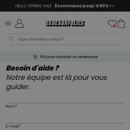
HELLO SPRING SALE :
Économisez jusqu'à 60% ! >
Skip to Content
0
100 jours satisfait ou remboursé
T
Puzzel
Penis
Tasse
Personnalise
Besoin d'aide ?
Notre équipe est là pour vous
guider.
Personnalisable
Verre à Negroni personnalisé
plus de 1.200
exemplaires
24,99 CHF
vendus
Nom*
Personnalisable
Trousse de toilette
personnalisée avec nom et
E-mail*
picto