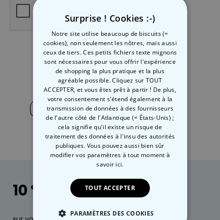
Surprise ! Cookies :-)
Notre site utilise beaucoup de biscuits (=
cookies), non seulement les nôtres, mais aussi
ceux de tiers. Ces petits fichiers texte mignons
sont nécessaires pour vous offrir l'expérience
Send
de shopping la plus pratique et la plus
agréable possible. Cliquez sur TOUT
ACCEPTER, et vous êtes prêt à partir ! De plus,
Contactez-nous via
WhatsApp
et
votre consentement s'étend également à la
transmission de données à des fournisseurs
nous vous répondrons au plus tard le
de l'autre côté de l'Atlantique (= États-Unis) ;
jour ouvré suivant.
cela signifie qu'il existe un risque de
traitement des données à l'insu des autorités
publiques. Vous pouvez aussi bien sûr
modifier vos paramètres à tout moment
à
savoir ici.
10 % de réduction
TOUT ACCEPTER
PARAMÈTRES DES COOKIES
sur votre prochaine commande, des infos sur nos