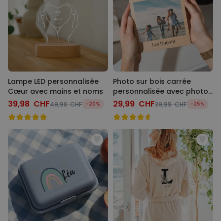
Lampe LED personnalisée
Photo sur bois carrée
Cœur avec mains et noms
personnalisée avec photo
et texte
39,98 CHF
29,99 CHF
49,98 CHF
-20%
39,99 CHF
-25%