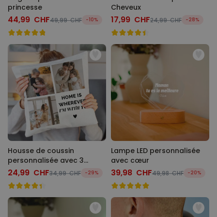
princesse
Cheveux
44,99 CHF
17,99 CHF
49,99 CHF
-10%
24,99 CHF
-28%
Housse de coussin
Lampe LED personnalisée
personnalisée avec 3
avec cœur
photos et texte
24,99 CHF
39,98 CHF
34,99 CHF
-29%
49,98 CHF
-20%