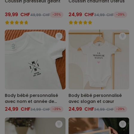
Coussin paresseux géant
Coussin chauffant Utérus
39,99 CHF
24,99 CHF
49,99 CHF
-20%
34,99 CHF
-29%
Body bébé personnalisé
Body bébé personnalisé
avec nom et année de
avec slogan et cœur
naissance
24,99 CHF
24,99 CHF
34,99 CHF
-29%
34,99 CHF
-29%