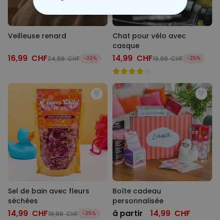
STRICTEMENT NÉCESSAIRE
Veilleuse renard
Chat pour vélo avec
PERFORMANCE
casque
16,99 CHF
14,99 CHF
24,99 CHF
-32%
19,99 CHF
-25%
COMMERCIALISATION
NON CLASSÉ
Sel de bain avec fleurs
Boîte cadeau
séchées
personnalisée
14,99 CHF
à partir
14,99 CHF
19,99 CHF
-25%