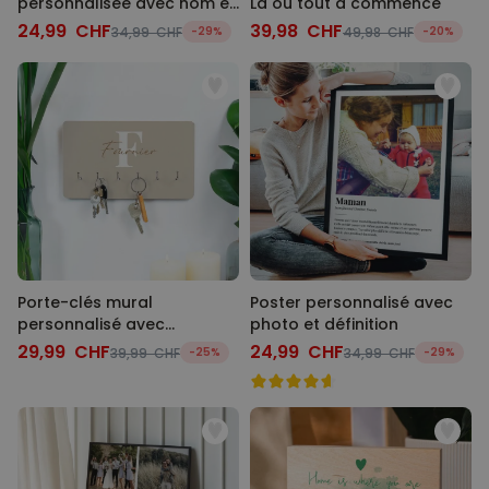
personnalisée avec nom et
Là où tout a commencé
picto
24,99 CHF
39,98 CHF
34,99 CHF
-29%
49,98 CHF
-20%
Porte-clés mural
Poster personnalisé avec
personnalisé avec
photo et définition
monogramme
29,99 CHF
24,99 CHF
39,99 CHF
-25%
34,99 CHF
-29%