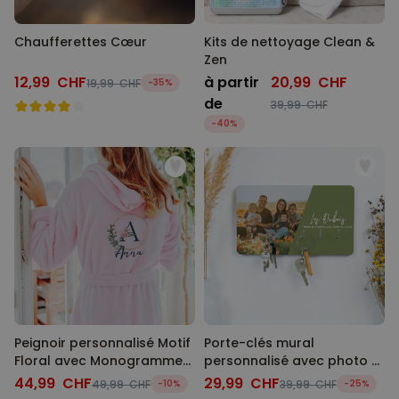
Chaufferettes Cœur
Kits de nettoyage Clean &
Zen
12,99 CHF
à partir
20,99 CHF
19,99 CHF
-35%
de
39,99 CHF
-40%
Peignoir personnalisé Motif
Porte-clés mural
Floral avec Monogramme
personnalisé avec photo et
et Texte
texte
44,99 CHF
29,99 CHF
49,99 CHF
-10%
39,99 CHF
-25%