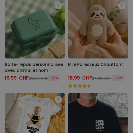
Boîte-repas personnalisée
Mini Paresseux Chauffant
avec animal et nom
19,99 CHF
18,99 CHF
29,99 CHF
-33%
24,99 CHF
-24%