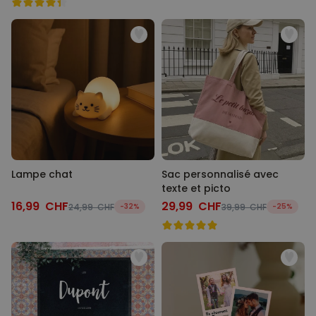
Lampe chat
Sac personnalisé avec
texte et picto
16,99 CHF
29,99 CHF
24,99 CHF
-32%
39,99 CHF
-25%