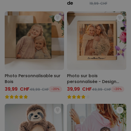
de
19,99 CHF
Photo Personnalisable sur
Photo sur bois
Bois
personnalisée - Design
Polaroid
39,99 CHF
39,99 CHF
49,99 CHF
-20%
49,99 CHF
-20%