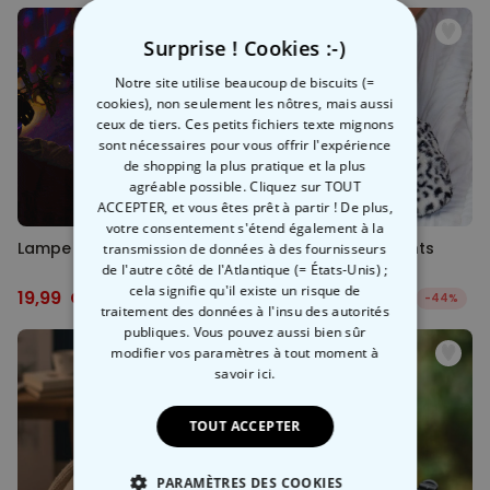
Surprise ! Cookies :-)
Notre site utilise beaucoup de biscuits (=
cookies), non seulement les nôtres, mais aussi
ceux de tiers. Ces petits fichiers texte mignons
sont nécessaires pour vous offrir l'expérience
de shopping la plus pratique et la plus
agréable possible. Cliquez sur TOUT
ACCEPTER, et vous êtes prêt à partir ! De plus,
votre consentement s'étend également à la
Lampe de bain Disco
Chaussons chauffants
transmission de données à des fournisseurs
micro-onde
de l'autre côté de l'Atlantique (= États-Unis) ;
cela signifie qu'il existe un risque de
19,99 CHF
27,99 CHF
29,99 CHF
-33%
49,99 CHF
-44%
traitement des données à l'insu des autorités
publiques. Vous pouvez aussi bien sûr
modifier vos paramètres à tout moment
à
savoir ici.
TOUT ACCEPTER
PARAMÈTRES DES COOKIES