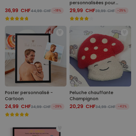
personnalisées pour
maman ou papa
36,99 CHF
29,99 CHF
44,99 CHF
-18%
39,99 CHF
-25%
Poster personnalisé -
Peluche chauffante
Cartoon
Champignon
24,99 CHF
20,29 CHF
34,99 CHF
-29%
34,99 CHF
-42%