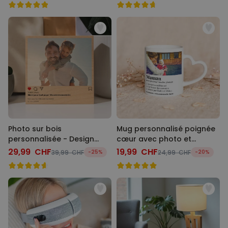
Photo sur bois
Mug personnalisé poignée
personnalisée - Design
cœur avec photo et
Instagram
définition
29,99 CHF
19,99 CHF
39,99 CHF
-25%
24,99 CHF
-20%