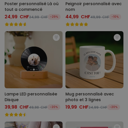
Poster personnalisé Là où
Peignoir personnalisé avec
tout a commencé
nom
24,99 CHF
44,99 CHF
34,99 CHF
-29%
49,99 CHF
-10%
Lampe LED personnalisée
Mug personnalisé avec
Disque
photo et 3 lignes
39,98 CHF
19,99 CHF
49,98 CHF
-20%
24,99 CHF
-20%