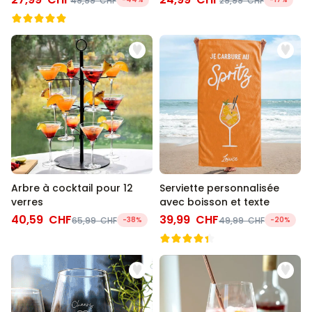
49,99 CHF
29,99 CHF
Arbre à cocktail pour 12
Serviette personnalisée
verres
avec boisson et texte
40,59 CHF
39,99 CHF
65,99 CHF
-38%
49,99 CHF
-20%