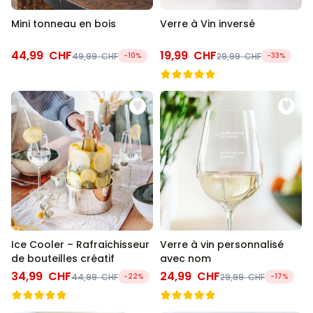
Mini tonneau en bois
Verre à Vin inversé
44,99 CHF
19,99 CHF
49,99 CHF
-10%
29,99 CHF
-33%
Ice Cooler – Rafraichisseur
Verre à vin personnalisé
de bouteilles créatif
avec nom
34,99 CHF
24,99 CHF
44,99 CHF
-22%
29,99 CHF
-17%