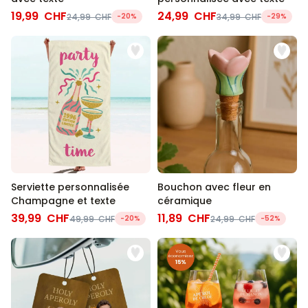
19,99 CHF
24,99 CHF
24,99 CHF
-20%
34,99 CHF
-29%
Serviette personnalisée
Bouchon avec fleur en
Champagne et texte
céramique
39,99 CHF
11,89 CHF
49,99 CHF
-20%
24,99 CHF
-52%