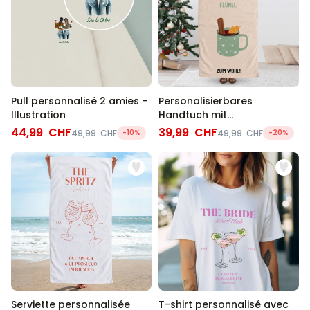
Pull personnalisé 2 amies -
Personalisierbares
Illustration
Handtuch mit
Glühweinspruch
44,99 CHF
39,99 CHF
49,99 CHF
-10%
49,99 CHF
-20%
Serviette personnalisée
T-shirt personnalisé avec