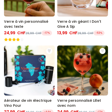
Verre à vin personnalisé
Verre à vin géant I Don't
avec texte
Give A Sip
24,99 CHF
13,99 CHF
29,99 CHF
-17%
29,99 CHF
-53%
Aérateur de vin électrique
Verre personnalisé Lillet
Vino Pour
avec nom
27,99 CHF
24,99 CHF
-44%
-17%