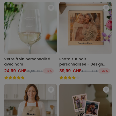
Verre à vin personnalisé
Photo sur bois
avec nom
personnalisée - Design
Polaroid
24,99 CHF
39,99 CHF
29,99 CHF
-17%
49,99 CHF
-20%