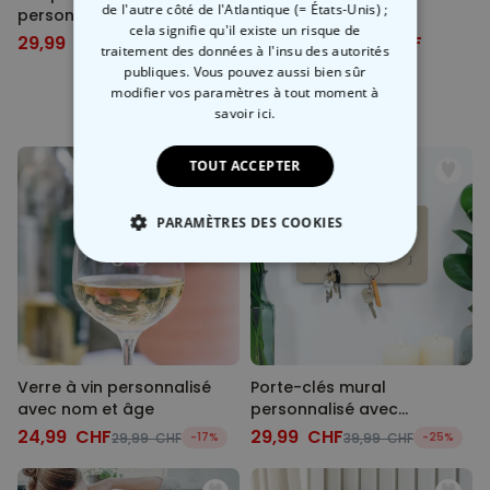
de l'autre côté de l'Atlantique (= États-Unis) ;
personnalisée avec logo et
cela signifie qu'il existe un risque de
visage
29,99 CHF
à partir
17,99 CHF
39,99 CHF
-25%
traitement des données à l'insu des autorités
de
24,99 CHF
publiques. Vous pouvez aussi bien sûr
modifier vos paramètres à tout moment
à
-10%
savoir ici.
TOUT ACCEPTER
PARAMÈTRES DES COOKIES
STRICTEMENT NÉCESSAIRE
PERFORMANCE
COMMERCIALISATION
Verre à vin personnalisé
Porte-clés mural
avec nom et âge
personnalisé avec
NON CLASSÉ
monogramme
24,99 CHF
29,99 CHF
29,99 CHF
-17%
39,99 CHF
-25%