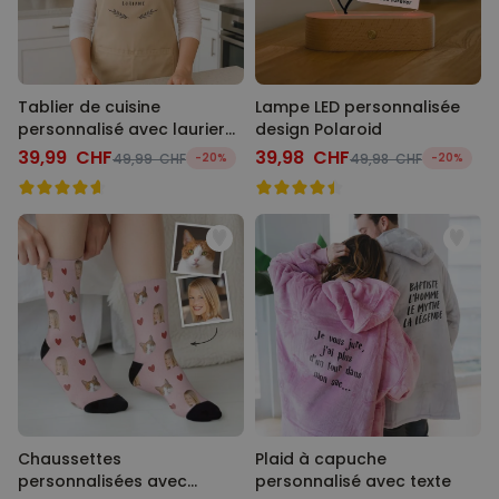
Tablier de cuisine
Lampe LED personnalisée
personnalisé avec laurier
design Polaroid
et texte
39,99 CHF
39,98 CHF
49,99 CHF
-20%
49,98 CHF
-20%
Chaussettes
Plaid à capuche
personnalisées avec
personnalisé avec texte