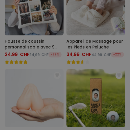
Housse de coussin
Appareil de Massage pour
personnalisable avec 9
les Pieds en Peluche
images
24,99 CHF
34,99 CHF
34,99 CHF
-29%
44,99 CHF
-22%