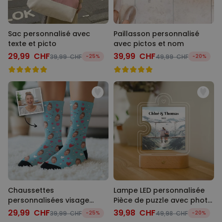
Sac personnalisé avec
Paillasson personnalisé
texte et picto
avec pictos et nom
29,99 CHF
39,99 CHF
39,99 CHF
-25%
49,99 CHF
-20%
Chaussettes
Lampe LED personnalisée
personnalisées visage
Pièce de puzzle avec photo
motifs amour
et texte
29,99 CHF
39,98 CHF
39,99 CHF
-25%
49,98 CHF
-20%