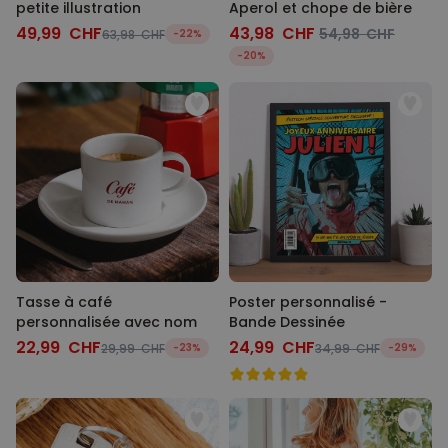
petite illustration
Aperol et chope de bière
49,99 CHF
43,98 CHF
54,98 CHF
63,98 CHF
-22%
-20%
Tasse à café
Poster personnalisé -
personnalisée avec nom
Bande Dessinée
22,99 CHF
24,99 CHF
29,99 CHF
-23%
34,99 CHF
-29%