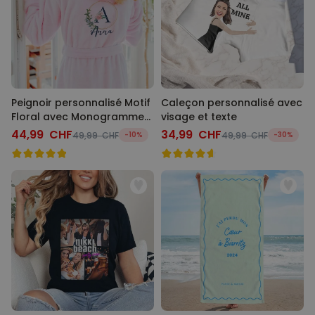
Peignoir personnalisé Motif
Caleçon personnalisé avec
Floral avec Monogramme
visage et texte
et Texte
44,99 CHF
34,99 CHF
49,99 CHF
-10%
49,99 CHF
-30%