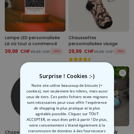
Lampe LED personnalisée
Chaussettes
Là où tout a commencé
personnalisées visage
39,98 CHF
29,99 CHF
49,98 CHF
-20%
39,99 CHF
-25%
Surprise ! Cookies :-)
Notre site utilise beaucoup de biscuits (=
cookies), non seulement les nôtres, mais aussi
ceux de tiers. Ces petits fichiers texte mignons
sont nécessaires pour vous offrir l'expérience
de shopping la plus pratique et la plus
agréable possible. Cliquez sur TOUT
ACCEPTER, et vous êtes prêt à partir ! De plus,
votre consentement s'étend également à la
transmission de données à des fournisseurs
Chope de bière
Boite métal Combi VW