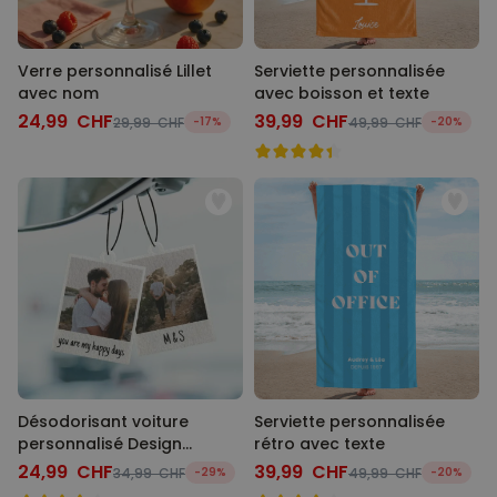
Verre personnalisé Lillet
Serviette personnalisée
avec nom
avec boisson et texte
24,99 CHF
39,99 CHF
29,99 CHF
-17%
49,99 CHF
-20%
Désodorisant voiture
Serviette personnalisée
personnalisé Design
rétro avec texte
Polaroïd - Lot de 2
24,99 CHF
39,99 CHF
34,99 CHF
-29%
49,99 CHF
-20%