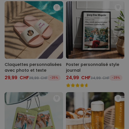
Claquettes personnalisées
Poster personnalisé style
avec photo et texte
journal
29,99 CHF
24,99 CHF
39,99 CHF
-25%
34,99 CHF
-29%