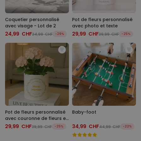
Coquetier personnalisé
Pot de fleurs personnalisé
avec visage - Lot de 2
avec photo et texte
24,99 CHF
29,99 CHF
34,99 CHF
-29%
39,99 CHF
-25%
Pot de fleurs personnalisé
Baby-foot
avec couronne de fleurs et
texte
29,99 CHF
34,99 CHF
39,99 CHF
-25%
44,99 CHF
-22%