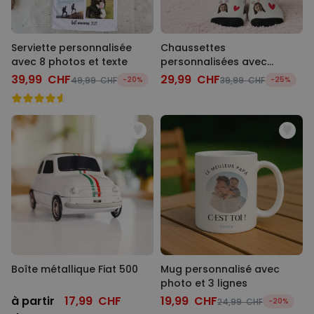
Serviette personnalisée
Chaussettes
avec 8 photos et texte
personnalisées avec
visage et oreilles de lapin
39,99 CHF
29,99 CHF
49,99 CHF
-20%
39,99 CHF
-25%
Boîte métallique Fiat 500
Mug personnalisé avec
photo et 3 lignes
à partir
17,99 CHF
19,99 CHF
24,99 CHF
-20%