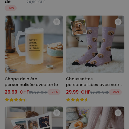
de
24,99 CHF
-10%
Chope de bière
Chaussettes
personnalisée avec texte
personnalisées avec votre
animal de compagnie
29,99 CHF
29,99 CHF
39,99 CHF
-25%
39,99 CHF
-25%