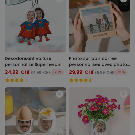
Désodorisant voiture
Photo sur bois carrée
personnalisé Superhéroïne
personnalisée avec photo
avec visage - Lot de 2
et texte
24,99 CHF
29,99 CHF
34,99 CHF
-29%
39,99 CHF
-25%