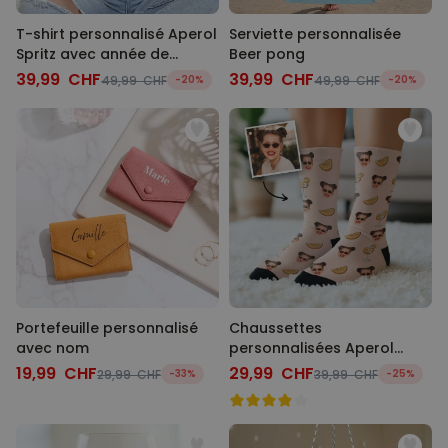
T-shirt personnalisé Aperol
Serviette personnalisée
Spritz avec année de
Beer pong
naissance
39,99 CHF
39,99 CHF
49,99 CHF
-20%
49,99 CHF
-20%
Portefeuille personnalisé
Chaussettes
avec nom
personnalisées Aperol
avec visage
19,99 CHF
29,99 CHF
29,99 CHF
-33%
39,99 CHF
-25%