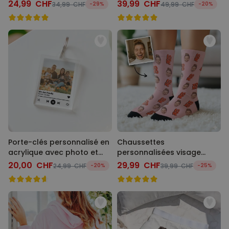
24,99 CHF
39,99 CHF
34,99 CHF
-29%
49,99 CHF
-20%
Porte-clés personnalisé en
Chaussettes
acrylique avec photo et
personnalisées visage
chanson
différents designs
20,00 CHF
29,99 CHF
24,99 CHF
-20%
39,99 CHF
-25%