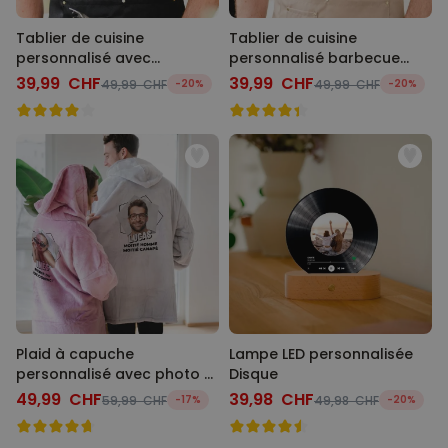
Tablier de cuisine
Tablier de cuisine
personnalisé avec
personnalisé barbecue
monogramme
avec photo
39,99 CHF
39,99 CHF
49,99 CHF
-20%
49,99 CHF
-20%
Plaid à capuche
Lampe LED personnalisée
personnalisé avec photo et
Disque
texte
49,99 CHF
39,98 CHF
59,99 CHF
-17%
49,98 CHF
-20%