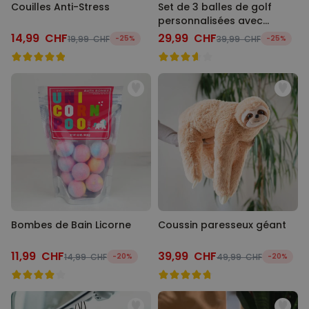
Couilles Anti-Stress
Set de 3 balles de golf
personnalisées avec
visage
14,99 CHF
29,99 CHF
19,99 CHF
-25%
39,99 CHF
-25%
Bombes de Bain Licorne
Coussin paresseux géant
11,99 CHF
39,99 CHF
14,99 CHF
-20%
49,99 CHF
-20%