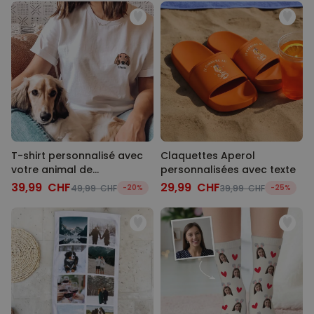
T-shirt personnalisé avec
Claquettes Aperol
votre animal de
personnalisées avec texte
compagnie Cartoon
39,99 CHF
29,99 CHF
49,99 CHF
-20%
39,99 CHF
-25%