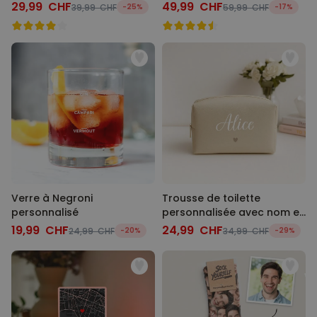
animal de compagnie et
29,99 CHF
49,99 CHF
39,99 CHF
-25%
59,99 CHF
-17%
visage
Verre à Negroni
Trousse de toilette
personnalisé
personnalisée avec nom et
picto
19,99 CHF
24,99 CHF
24,99 CHF
-20%
34,99 CHF
-29%